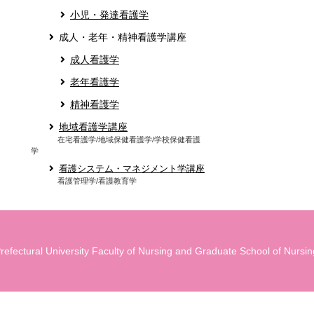
小児・発達看護学
成人・老年・精神看護学講座
成人看護学
老年看護学
精神看護学
地域看護学講座
在宅看護学/地域保健看護学/学校保健看護
学
看護システム・マネジメント学講座
看護管理学/看護教育学
refectural University Faculty of Nursing and Graduate School of Nursing