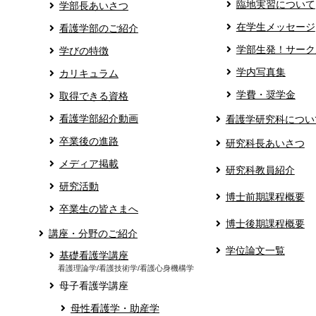
臨地実習について
学部長あいさつ
在学生メッセージ
看護学部のご紹介
学部生発！サーク
学びの特徴
学内写真集
カリキュラム
学費・奨学金
取得できる資格
看護学部紹介動画
看護学研究科につい
卒業後の進路
研究科長あいさつ
メディア掲載
研究科教員紹介
研究活動
博士前期課程概要
卒業生の皆さまへ
博士後期課程概要
講座・分野のご紹介
学位論文一覧
基礎看護学講座
看護理論学/看護技術学/看護心身機構学
母子看護学講座
母性看護学・助産学