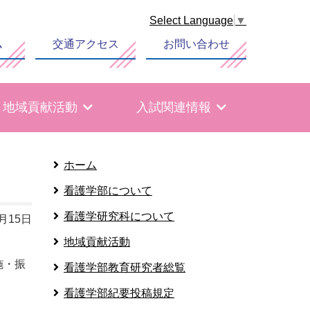
Select Language
▼
ム
交通アクセス
お問い合わせ
地域貢献活動
入試関連情報
ホーム
看護学部について
看護学研究科について
1月15日
地域貢献活動
施・振
看護学部教育研究者総覧
看護学部紀要投稿規定