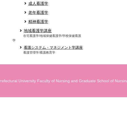
成人看護学
老年看護学
精神看護学
地域看護学講座
在宅看護学/地域保健看護学/学校保健看護
学
看護システム・マネジメント学講座
看護管理学/看護教育学
refectural University Faculty of Nursing and Graduate School of Nursing