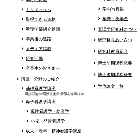
学内写真集
カリキュラム
学費・奨学金
取得できる資格
看護学部紹介動画
看護学研究科につい
卒業後の進路
研究科長あいさつ
メディア掲載
研究科教員紹介
研究活動
博士前期課程概要
卒業生の皆さまへ
博士後期課程概要
講座・分野のご紹介
学位論文一覧
基礎看護学講座
看護理論学/看護技術学/看護心身機構学
母子看護学講座
母性看護学・助産学
小児・発達看護学
成人・老年・精神看護学講座