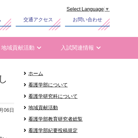
Select Language
▼
ム
交通アクセス
お問い合わせ
地域貢献活動
入試関連情報
ホーム
し
看護学部について
看護学研究科について
地域貢献活動
5月06日
看護学部教育研究者総覧
看護学部紀要投稿規定