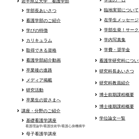
学生の一日
岩手県立大学 看護学部
臨地実習について
学部長あいさつ
在学生メッセージ
看護学部のご紹介
学部生発！サーク
学びの特徴
学内写真集
カリキュラム
学費・奨学金
取得できる資格
看護学部紹介動画
看護学研究科につい
卒業後の進路
研究科長あいさつ
メディア掲載
研究科教員紹介
研究活動
博士前期課程概要
卒業生の皆さまへ
博士後期課程概要
講座・分野のご紹介
学位論文一覧
基礎看護学講座
看護理論学/看護技術学/看護心身機構学
母子看護学講座