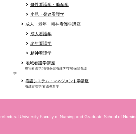
母性看護学・助産学
小児・発達看護学
成人・老年・精神看護学講座
成人看護学
老年看護学
精神看護学
地域看護学講座
在宅看護学/地域保健看護学/学校保健看護
学
看護システム・マネジメント学講座
看護管理学/看護教育学
refectural University Faculty of Nursing and Graduate School of Nursing