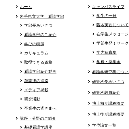
ホーム
キャンパスライフ
学生の一日
岩手県立大学 看護学部
臨地実習について
学部長あいさつ
在学生メッセージ
看護学部のご紹介
学部生発！サーク
学びの特徴
学内写真集
カリキュラム
学費・奨学金
取得できる資格
看護学部紹介動画
看護学研究科につい
卒業後の進路
研究科長あいさつ
メディア掲載
研究科教員紹介
研究活動
博士前期課程概要
卒業生の皆さまへ
博士後期課程概要
講座・分野のご紹介
学位論文一覧
基礎看護学講座