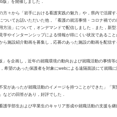
b版」を開催しました．
の方々から「岩手における看護実践の魅力」や，県内で活躍す
についてお話いただいた他，「看護の就活事情・コロナ禍での
用方法」について，オンデマンドで配信しました．また，新型
見学やインターンシップによる情報が得にくい状況であること
から施設紹介動画を募集し，応募のあった施設の動画を配信す
b版」を企画し，近年の就職環境の動向および就職活動の事情等
また，希望のあった保護者を対象にwebによる遠隔面談にて就職
不安があったが就職活動のイメージを持つことができた」「実
」などの回答があり，好評でした．
看護学部生および卒業生のキャリア形成や就職活動の支援を継