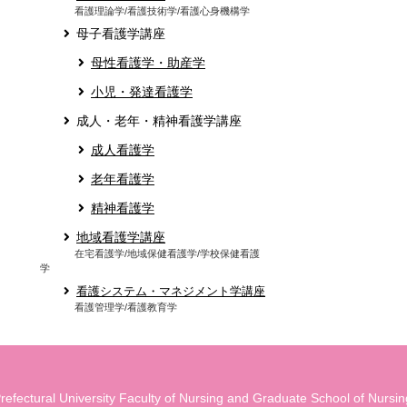
看護理論学/看護技術学/看護心身機構学
母子看護学講座
母性看護学・助産学
小児・発達看護学
成人・老年・精神看護学講座
成人看護学
老年看護学
精神看護学
地域看護学講座
在宅看護学/地域保健看護学/学校保健看護
学
看護システム・マネジメント学講座
看護管理学/看護教育学
refectural University Faculty of Nursing and Graduate School of Nursing