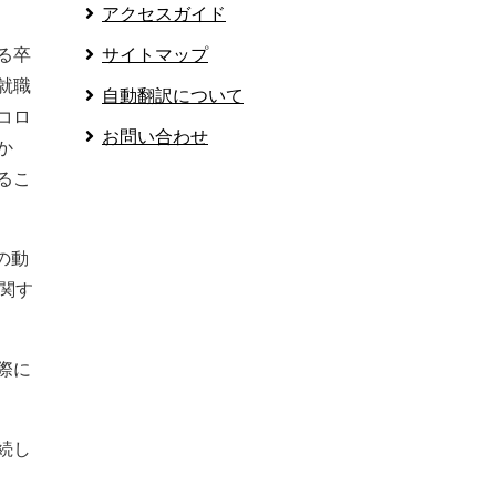
アクセスガイド
る卒
サイトマップ
就職
自動翻訳について
コロ
お問い合わせ
か
るこ
の動
に関す
際に
続し